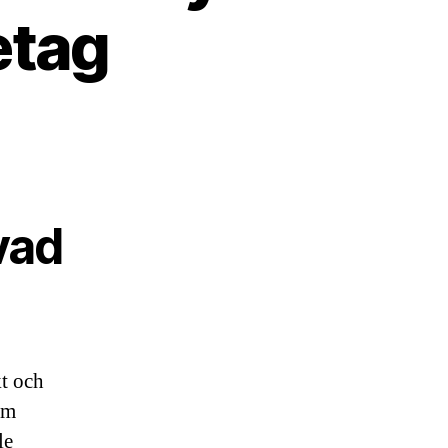
etag
vad
kt och
arm
le