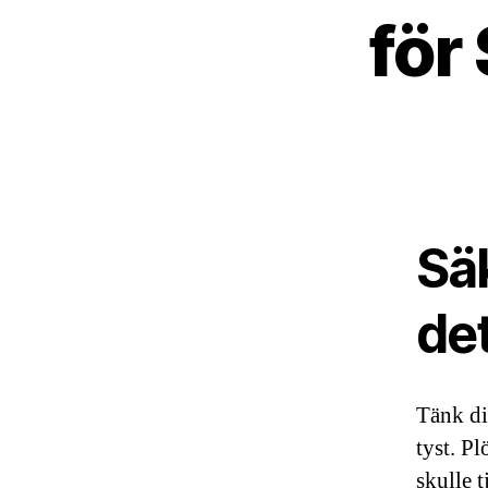
för
Säk
det
Tänk di
tyst. Pl
skulle t