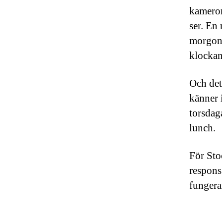
kameror 
ser. En
morgone
klockan
Och det
känner 
torsdag
lunch.
För Sto
respons
fungera