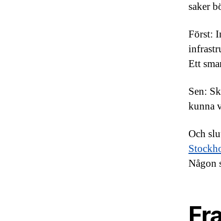
saker bö
Först: 
infrast
Ett sma
Sen: Sk
kunna v
Och slu
Stockh
Någon s
Fr