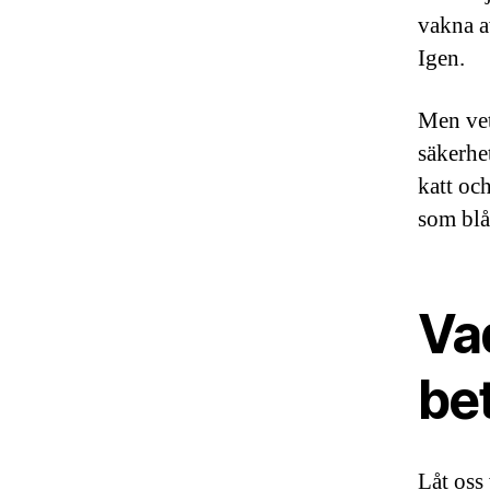
vakna av
Igen.
Men vet
säkerhe
katt oc
som blå
Vad
bet
Låt oss