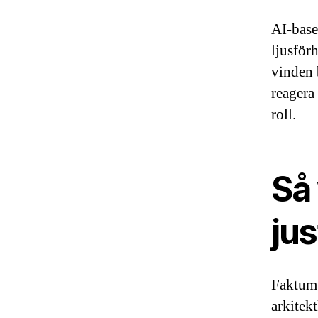
AI-base
ljusför
vinden 
reagera
roll.
Så 
jus
Faktum ä
arkitek