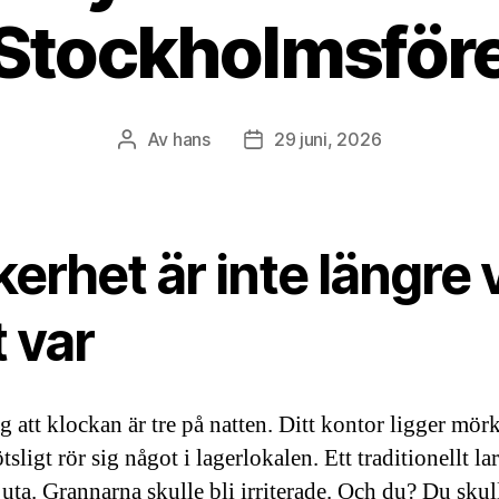
 Stockholmsför
Av
hans
29 juni, 2026
Inläggsförfattare
Inläggsdatum
erhet är inte längre 
 var
g att klockan är tre på natten. Ditt kontor ligger mör
ötsligt rör sig något i lagerlokalen. Ett traditionellt l
juta. Grannarna skulle bli irriterade. Och du? Du skul