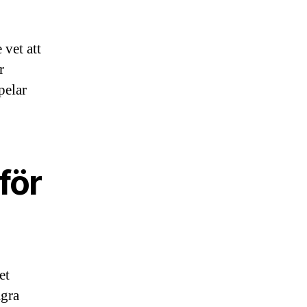
 vet att
r
pelar
för
et
ågra