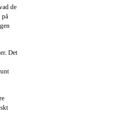
 vad de
 på
ggen
er. Det
runt
re
iskt