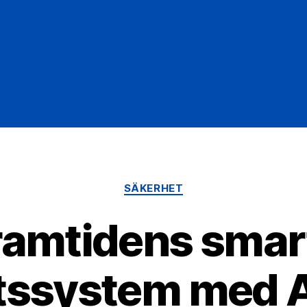
Kategorier
SÄKERHET
ramtidens smar
tssystem med A