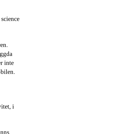
 science
ren.
yggda
r inte
obilen.
tet, i
inns