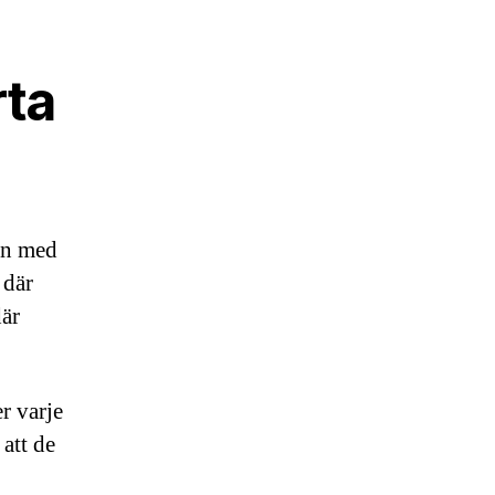
rta
an med
 där
där
r varje
 att de