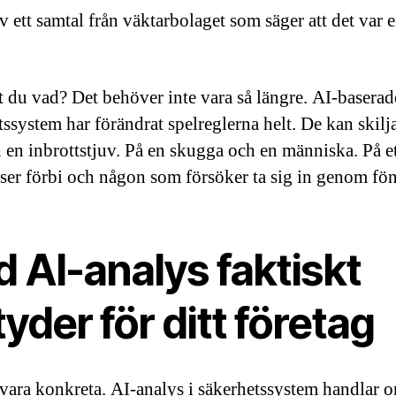
 ett samtal från väktarbolaget som säger att det var e
 du vad? Det behöver inte vara så längre. AI-baserad
tssystem har förändrat spelreglerna helt. De kan skilj
h en inbrottstjuv. På en skugga och en människa. På et
ser förbi och någon som försöker ta sig in genom fön
 AI-analys faktiskt
yder för ditt företag
 vara konkreta. AI-analys i säkerhetssystem handlar o