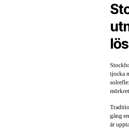
St
ut
lö
Stockho
tjocka 
solrefl
mörkret 
Traditi
gång en 
är uppta