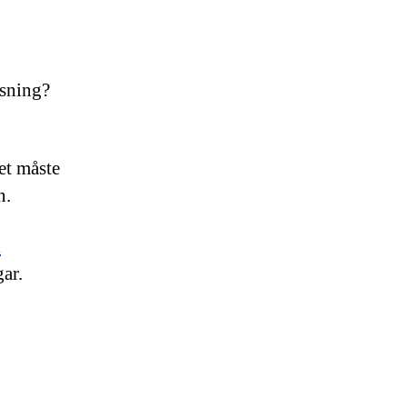
ysning?
et måste
n.
i
ar.