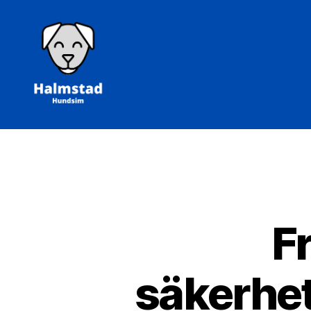
Halmstad
Hundsim
F
säkerhe