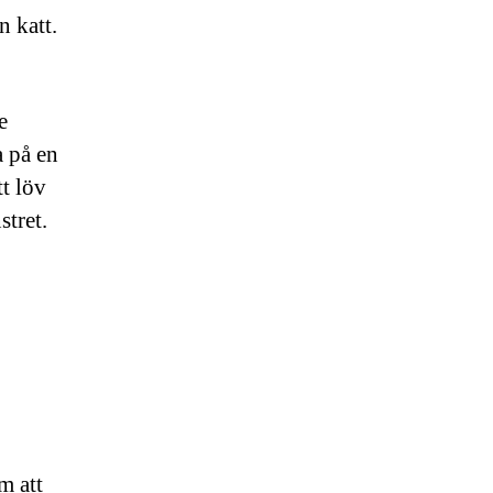
n katt.
e
a på en
t löv
stret.
m att