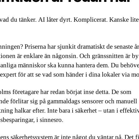
 vad du tänker. AI låter dyrt. Komplicerat. Kanske lite
ningen? Priserna har sjunkit dramatiskt de senaste å
ationen är enklare än någonsin. Och gränssnitten är b
 vanliga människor ska kunna hantera dem. Du behöve
-expert för att se vad som händer i dina lokaler via m
lms företagare har redan börjat inse detta. De som
ande förlitar sig på gammaldags sensorer och manuell
ing halkar efter. Inte bara i säkerhet – utan i effektivi
sbesparingar, i sinnesro.
ens säkerhetssystem är inte något du väntar på. Det f