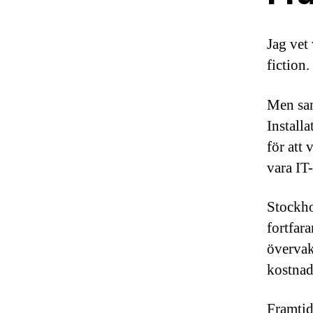
Jag vet
fiction.
Men san
Install
för att
vara IT
Stockho
fortfar
övervakn
kostnad
Framtid