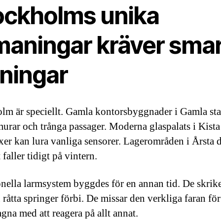
ockholms unika
maningar kräver sma
sningar
lm är speciellt. Gamla kontorsbyggnader i Gamla st
murar och trånga passager. Moderna glaspalats i Kista
exer kan lura vanliga sensorer. Lagerområden i Årsta 
faller tidigt på vintern.
onella larmsystem byggdes för en annan tid. De skrike
råtta springer förbi. De missar den verkliga faran för
gna med att reagera på allt annat.