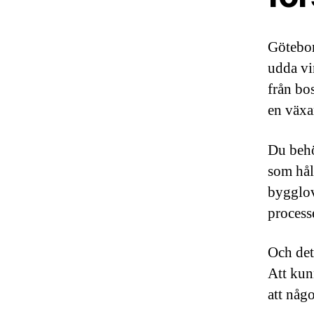
Götebor
udda vi
från bo
en växa
Du behö
som hål
bygglo
process
Och det
Att kun
att någo