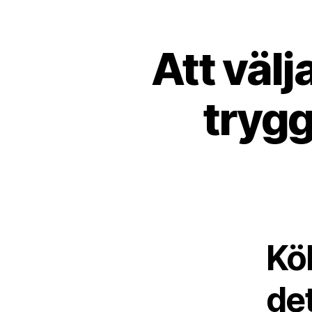
Att välj
trygg
Kök
de