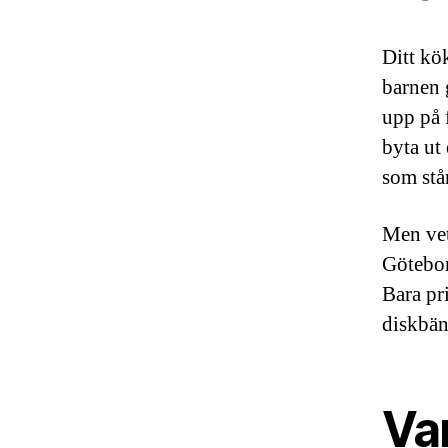
Ditt kö
barnen 
upp på 
byta ut
som står
Men vet
Götebor
Bara pr
diskbän
Var