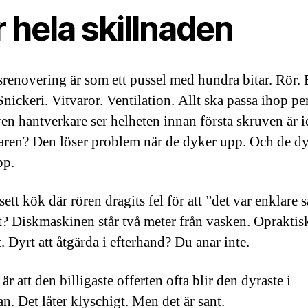
 hela skillnaden
renovering är som ett pussel med hundra bitar. Rör. 
nickeri. Vitvaror. Ventilation. Allt ska passa ihop pe
ren hantverkare ser helheten innan första skruven är i
aren? Den löser problem när de dyker upp. Och de d
pp.
sett kök där rören dragits fel för att ”det var enklare s
t? Diskmaskinen står två meter från vasken. Opraktis
 Dyrt att åtgärda i efterhand? Du anar inte.
r att den billigaste offerten ofta blir den dyraste i
n. Det låter klyschigt. Men det är sant.