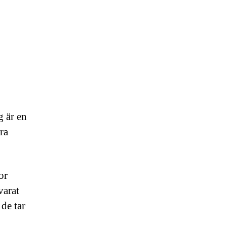
g är en
ra
or
varat
 de tar