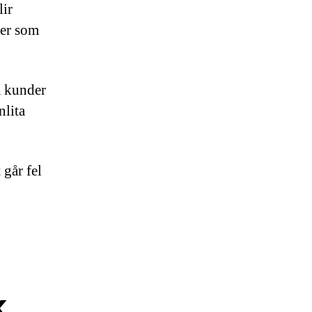
lir
ker som
a kunder
nlita
 går fel
k