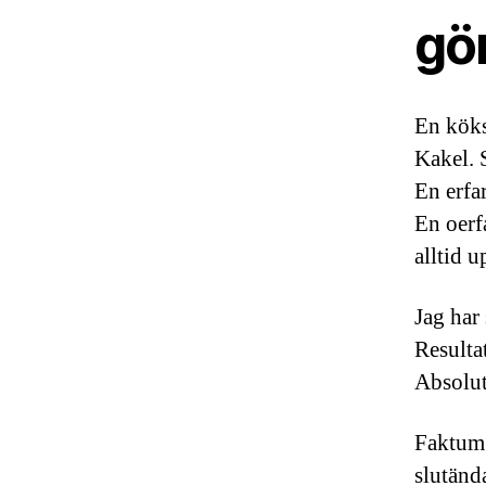
gör
En köks
Kakel. S
En erfa
En oerf
alltid u
Jag har 
Resulta
Absolut.
Faktum ä
slutända