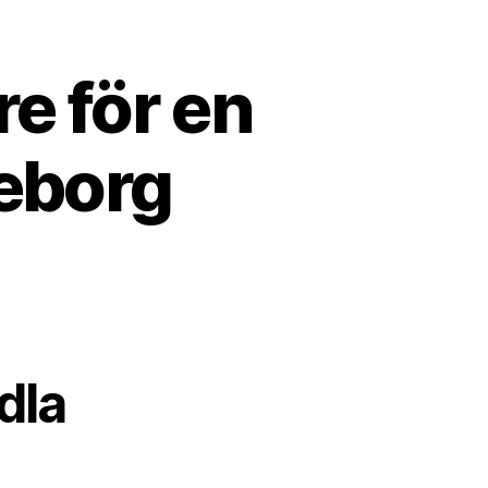
re för en
teborg
dla