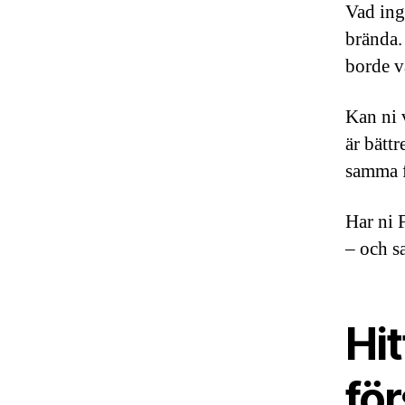
Vad ing
brända.
borde v
Kan ni 
är bätt
samma f
Har ni 
– och sa
Hi
fö