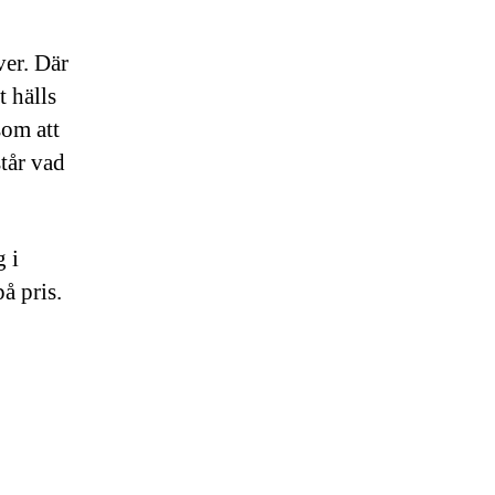
ver. Där
 hälls
som att
står vad
 i
å pris.