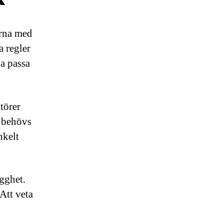
orna med
a regler
ka passa
törer
 behövs
nkelt
gghet.
Att veta