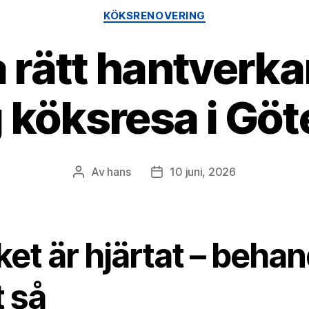
Kategorier
KÖKSRENOVERING
a rätt hantverka
 köksresa i Gö
Av
hans
10 juni, 2026
Inläggsförfattare
Inläggsdatum
et är hjärtat – behan
t så