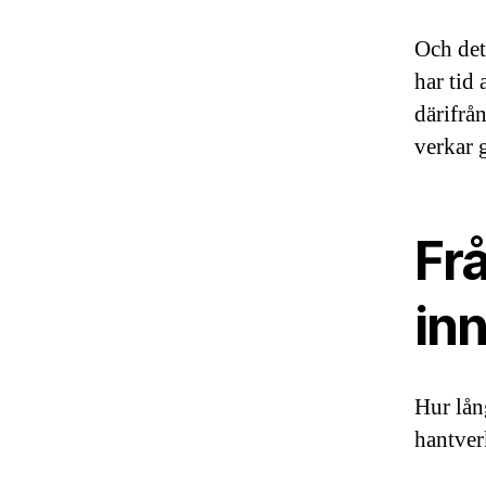
Och det
har tid
därifrå
verkar g
Frå
inn
Hur lån
hantver