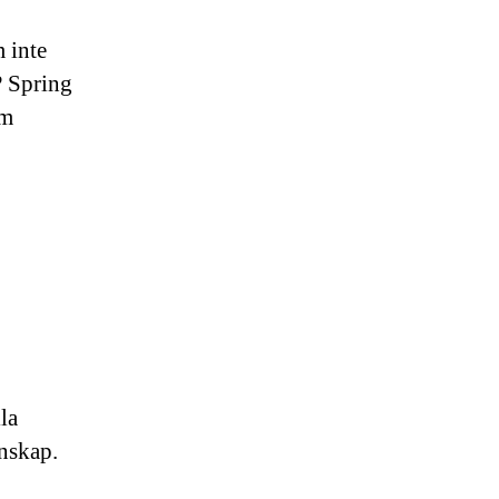
m inte
? Spring
om
la
nskap.