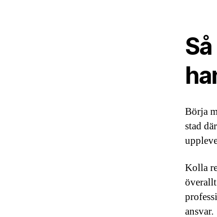
Så 
ha
Börja m
stad dä
uppleve
Kolla r
överall
professi
ansvar.