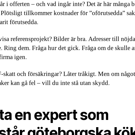
år i offerten – och vad ingår inte? Det är här många b
 Plötsligt tillkommer kostnader för ”oförutsedda” sa
arit förutsedda.
visa referensprojekt? Bilder är bra. Adresser till nöjd
re. Ring dem. Fråga hur det gick. Fråga om de skulle a
irma igen.
F-skatt och försäkringar? Låter tråkigt. Men om något
ker kan gå fel – vill du inte stå utan skydd.
tta en expert som
rstår göteborgska kö