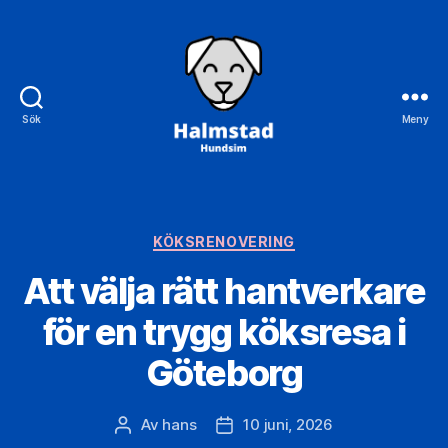
Sök
Meny
Halmstad
Hundsim
Kategorier
KÖKSRENOVERING
Att välja rätt hantverkare
för en trygg köksresa i
Göteborg
Av
hans
10 juni, 2026
Inläggsförfattare
Inläggsdatum