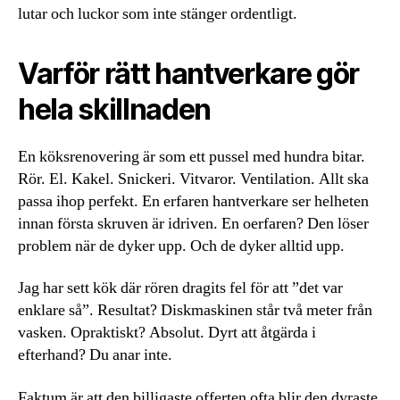
lutar och luckor som inte stänger ordentligt.
Varför rätt hantverkare gör
hela skillnaden
En köksrenovering är som ett pussel med hundra bitar.
Rör. El. Kakel. Snickeri. Vitvaror. Ventilation. Allt ska
passa ihop perfekt. En erfaren hantverkare ser helheten
innan första skruven är idriven. En oerfaren? Den löser
problem när de dyker upp. Och de dyker alltid upp.
Jag har sett kök där rören dragits fel för att ”det var
enklare så”. Resultat? Diskmaskinen står två meter från
vasken. Opraktiskt? Absolut. Dyrt att åtgärda i
efterhand? Du anar inte.
Faktum är att den billigaste offerten ofta blir den dyraste