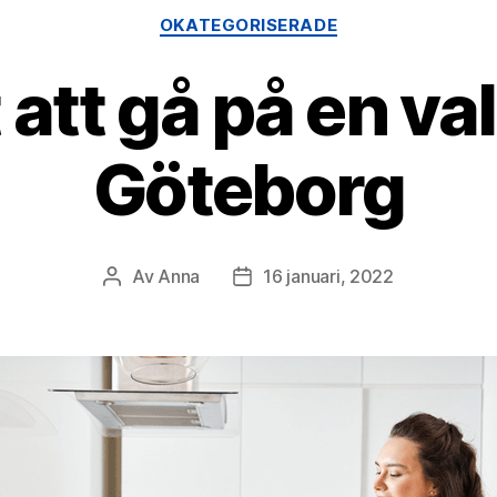
Kategorier
OKATEGORISERADE
 att gå på en va
Göteborg
Av
Anna
16 januari, 2022
Inläggsförfattare
Inläggsdatum