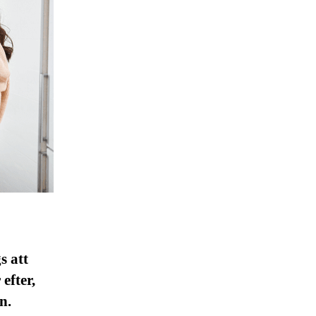
s att
efter,
n.