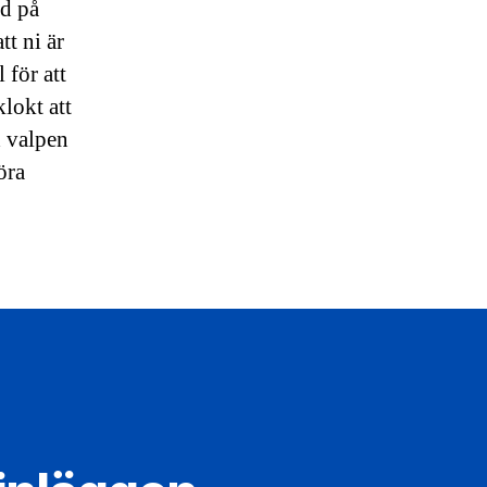
ed på
tt ni är
 för att
lokt att
d valpen
öra