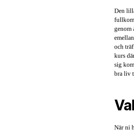
Den lil
fullkoml
genom a
emellan
och träf
kurs dä
sig komm
bra liv
Val
När ni h