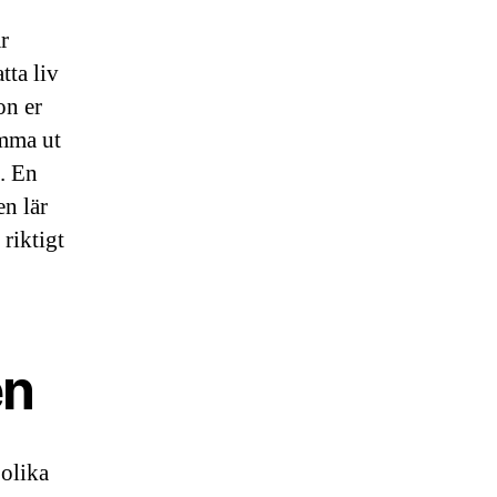
r
tta liv
on er
omma ut
. En
en lär
 riktigt
en
 olika