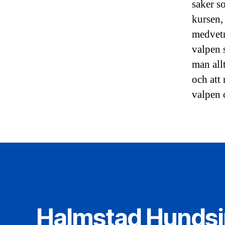
saker s
kursen, 
medvetna
valpen 
man all
och att
valpen 
Halmstad Hunds