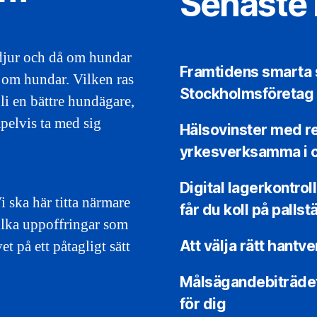
Senaste 
djur och då om hundar
Framtidens smarta 
r om hundar. Vilken ras
Stockholmsföretag
bli en bättre hundägare,
pelvis ta med sig
Hälsovinster med re
yrkesverksamma i c
Digital lagerkontroll
i ska här titta närmare
får du koll på pallst
vilka uppoffringar som
et på ett påtagligt sätt
Att välja rätt hantv
Målsägandebiträdets 
för dig