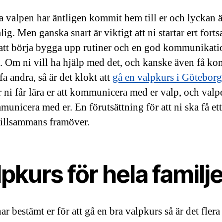
la valpen har äntligen kommit hem till er och lyckan ä
ig. Men ganska snart är viktigt att ni startar ert fortsa
tt börja bygga upp rutiner och en god kommunikati
. Om ni vill ha hjälp med det, och kanske även få k
fa andra, så är det klokt att
gå en valpkurs i Göteborg
r ni får lära er att kommunicera med er valp, och valp
unicera med er. En förutsättning för att ni ska få ett
 tillsammans framöver.
pkurs för hela familj
ar bestämt er för att gå en bra valpkurs så är det flera