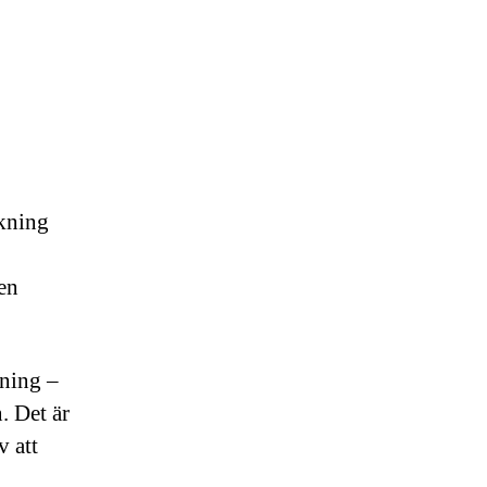
skning
en
tning –
. Det är
v att