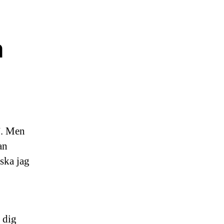
å
”. Men
an
 ska jag
 dig