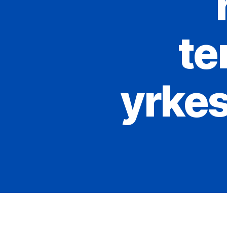
te
yrkes