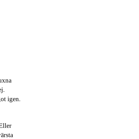
vuxna
j.
got igen.
Eller
ärsta