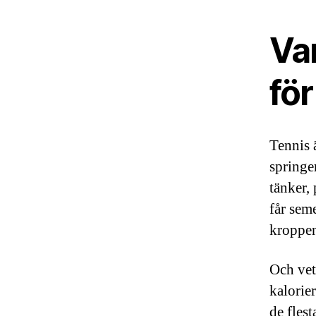
Var
fö
Tennis 
springer
tänker, 
får sem
kroppen
Och vet
kalorier
de fles