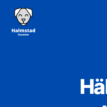
Halmstad
Hundsim
Hä