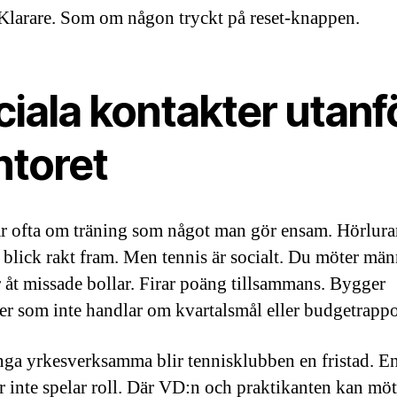
. Klarare. Som om någon tryckt på reset-knappen.
iala kontakter utanf
ntoret
ar ofta om träning som något man gör ensam. Hörlurar
 blick rakt fram. Men tennis är socialt. Du möter män
r åt missade bollar. Firar poäng tillsammans. Bygger
ner som inte handlar om kvartalsmål eller budgetrappo
ga yrkesverksamma blir tennisklubben en fristad. En
lar inte spelar roll. Där VD:n och praktikanten kan mö