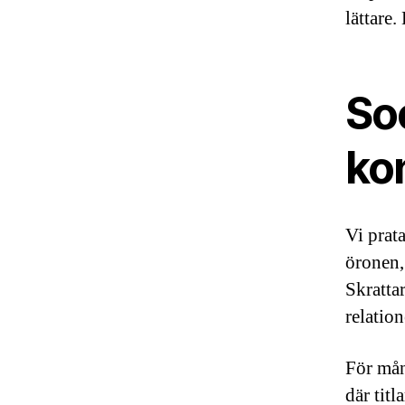
lättare
Soc
ko
Vi prat
öronen,
Skratta
relatio
För mån
där tit