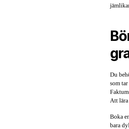
jämlika
Bör
gr
Du behö
som tar
Faktum ä
Att lära
Boka en
bara dy