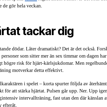
te de gör hela veckan.
rtat tackar dig
ittande dödar. Låter dramatiskt? Det är det också. For
tt personer som sitter mer än sex timmar om dagen har
gt högre risk för hjärt-kärlsjukdomar. Men regelbund
räning motverkar detta effektivt.
lkaraktären i spelet – korta spurter följda av återhäm
kt för att stärka hjärtat. Pulsen går upp. Ner. Upp igen
intensiv intervallträning, fast utan den där känslan a
y efteråt.