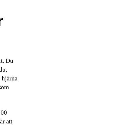
r
nt. Du
 du,
n hjärna
 som
600
är att