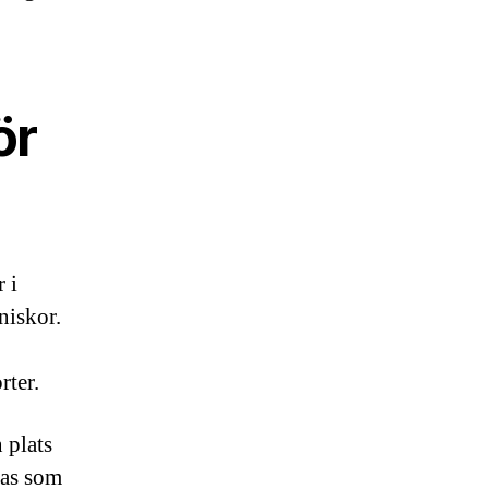
ör
 i
niskor.
rter.
 plats
tas som