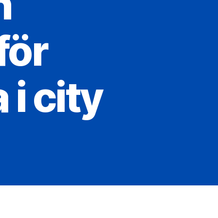
n
för
i city