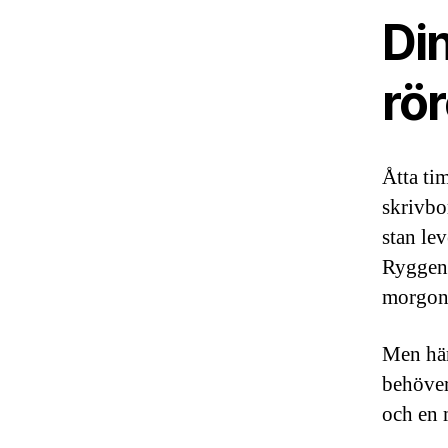
Din
rör
Åtta ti
skrivbo
stan le
Ryggen 
morgonk
Men här
behöver
och en 