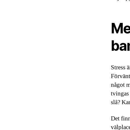
Me
ba
Stress 
Förvänt
något m
tvingas
slå? Ka
Det fin
välplac