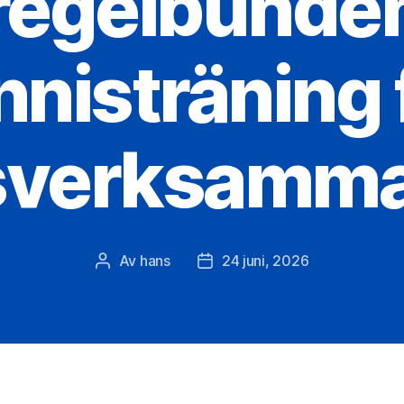
regelbunde
nnisträning 
verksamma 
Av
hans
24 juni, 2026
Inläggsförfattare
Inläggsdatum