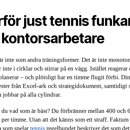
för just tennis funka
r kontorsarbetare
är inte som andra träningsformer. Det är inte monoto
 inte i cirklar och stirrar på en vägg. Istället reagerar
planerar – och plötsligt har en timme flugit förbi. Di
ester från Excel-ark och strategidokument, samtidigt
 jobbar på alla cylindrar.
 du vad som är bäst? Du förbränner mellan 400 och 
 per timme. Utan att det känns som ett straff. Faktum 
ta som spelar
tennis
regelbundet beskriver det som det