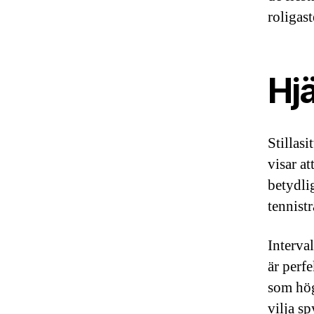
roligas
Hjä
Stillas
visar a
betydli
tennist
Interval
är perfe
som hög
vilja sp