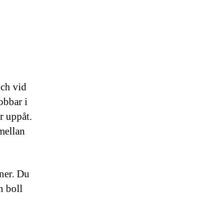
nch vid
obbar i
r uppåt.
mellan
ner. Du
n boll