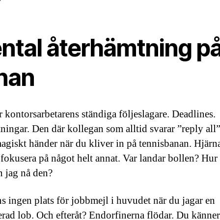
ntal återhämtning p
nan
är kontorsarbetarens ständiga följeslagare. Deadlines.
ningar. Den där kollegan som alltid svarar ”reply all
agiskt händer när du kliver in på tennisbanan. Hjärn
 fokusera på något helt annat. Var landar bollen? Hur
n jag nå den?
ns ingen plats för jobbmejl i huvudet när du jagar en
erad lob. Och efteråt? Endorfinerna flödar. Du känner